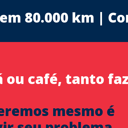
em 80.000 km | Co
 ou café, tanto faz
eremos mesmo é
ir seu problema.